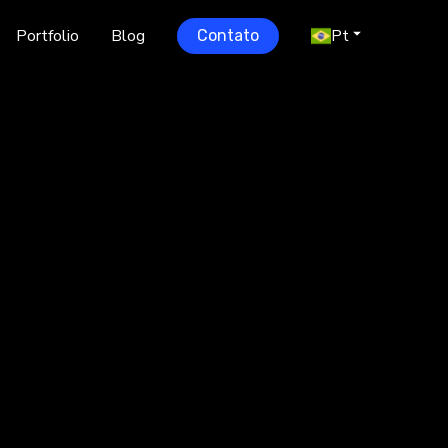
Portfolio
Blog
Pt
Contato
s