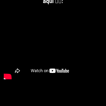
aquí 👇🏻: