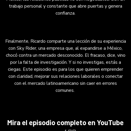
buscan emprender con claridad, mejorar las
trabajo personal y constante que abre puertas y genera
relaciones laborales o conectarse con
confianza.
Latinoamérica evitando errores comunes.
Finalmente, Ricardo comparte una lección de su experiencia
con Sky Rider, una empresa que, al expandirse a México,
chocó contra un mercado desconocido. El fracaso, dice, vino
por la falta de investigación. Y si no investigas, estás a
ciegas. Este episodio es para los que quieren emprender
con claridad, mejorar sus relaciones laborales o conectar
con el mercado latinoamericano sin caer en errores
comunes.
Mira el episodio completo en YouTube