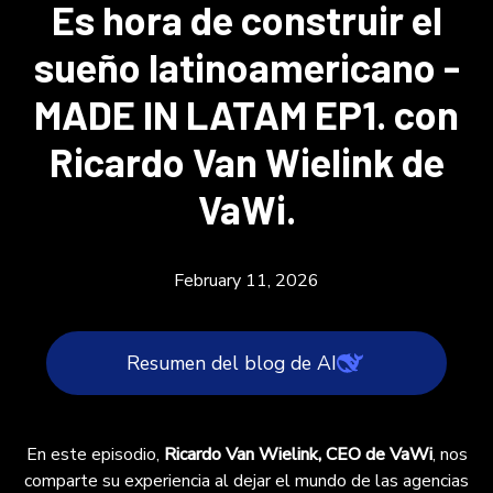
Es hora de construir el
sueño latinoamericano -
MADE IN LATAM EP1. con
Ricardo Van Wielink de
VaWi.
February 11, 2026
Resumen del blog de AI
Ricardo Van Wielink, director ejecutivo de
En este episodio,
Ricardo Van Wielink, CEO de VaWi
, nos
VaWi, comparte su transición del mundo de las
comparte su experiencia al dejar el mundo de las agencias