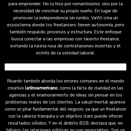
agencias al emprendimiento, motivado por la
para emprender. No lo hizo por romanticismo, sino por la
necesidad de construir su propio sueño. Su
necesidad de construir su propio sueño. En lugar de
empresa crea un ecosistema que proporciona a
promover la independencia sin rumbo, VaWi crea un
los autónomos autonomía junto con respaldo,
ecosistema donde los freelancers tienen autonomía, pero
procesos y estructura, conectando a las
también respaldo, procesos y estructura. Este enfoque
empresas con talento independiente para
busca conectar a las empresas con talento freelance,
evitar contrataciones inciertas y el estrés de
evitando la ruleta rusa de contrataciones inciertas y el
trabajar en solitario. También analiza errores
estrés de la soledad laboral.
comunes en el sector creativo latinoamericano,
como la falta de claridad en las agencias y el
enfoque en ideas sin resolver problemas reales
del cliente. Destaca la salud mental como pilar
Ricardo también aborda los errores comunes en el mundo
empresarial y subraya la importancia de las
creativo
latinoamericano
, como la falta de claridad en las
relaciones públicas en México, donde son clave
agencias y el enamoramiento de ideas sin pensar en los
para generar confianza. Finalmente, reflexiona
problemas reales de los clientes. La salud mental aparece
sobre una lección aprendida del fracaso de Sky
como un pilar fundamental del negocio, ya que un freelancer
Rider al expandirse a México sin investigación
con la cabeza tranquila y un objetivo claro puede ofrecer
previa, enfatizando la necesidad de entender el
resultados sólidos. Y en el ámbito B2B, destaca que, en
mercado. El episodio está dirigido a quienes
México, las relaciones públicas no son negociables. Son un